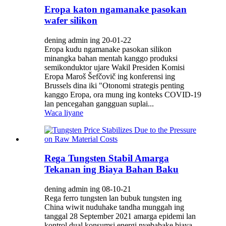
Eropa katon ngamanake pasokan
wafer silikon
dening admin ing 20-01-22
Eropa kudu ngamanake pasokan silikon
minangka bahan mentah kanggo produksi
semikonduktor ujare Wakil Presiden Komisi
Eropa Maroš Šefčovič ing konferensi ing
Brussels dina iki "Otonomi strategis penting
kanggo Eropa, ora mung ing konteks COVID-19
lan pencegahan gangguan suplai...
Waca liyane
Rega Tungsten Stabil Amarga
Tekanan ing Biaya Bahan Baku
dening admin ing 08-10-21
Rega ferro tungsten lan bubuk tungsten ing
China wiwit nuduhake tandha munggah ing
tanggal 28 September 2021 amarga epidemi lan
kontrol dual konsumsi energi nyebabake biaya