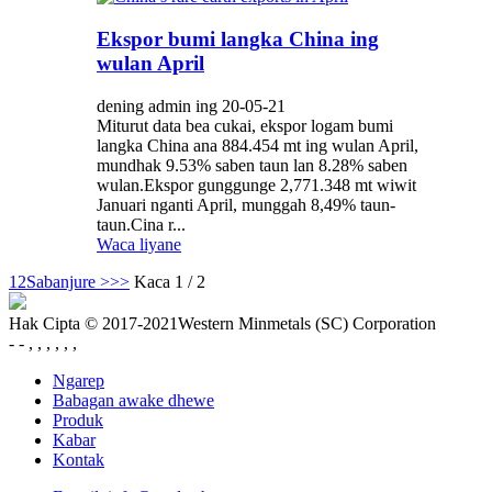
Ekspor bumi langka China ing
wulan April
dening admin ing 20-05-21
Miturut data bea cukai, ekspor logam bumi
langka China ana 884.454 mt ing wulan April,
mundhak 9.53% saben taun lan 8.28% saben
wulan.Ekspor gunggunge 2,771.348 mt wiwit
Januari nganti April, munggah 8,49% taun-
taun.Cina r...
Waca liyane
1
2
Sabanjure >
>>
Kaca 1 / 2
Hak Cipta © 2017-2021Western Minmetals (SC) Corporation
- - , , , , , ,
Ngarep
Babagan awake dhewe
Produk
Kabar
Kontak