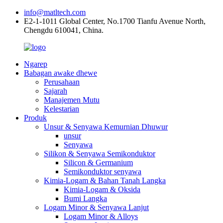
info@matltech.com
E2-1-1011 Global Center, No.1700 Tianfu Avenue North,
Chengdu 610041, China.
Ngarep
Babagan awake dhewe
Perusahaan
Sajarah
Manajemen Mutu
Kelestarian
Produk
Unsur & Senyawa Kemurnian Dhuwur
unsur
Senyawa
Silikon & Senyawa Semikonduktor
Silicon & Germanium
Semikonduktor senyawa
Kimia-Logam & Bahan Tanah Langka
Kimia-Logam & Oksida
Bumi Langka
Logam Minor & Senyawa Lanjut
Logam Minor & Alloys