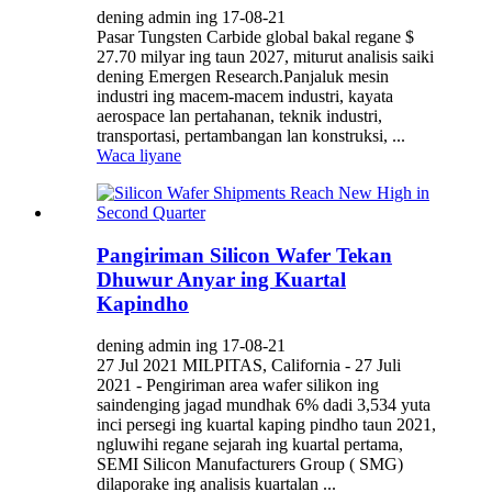
dening admin ing 17-08-21
Pasar Tungsten Carbide global bakal regane $
27.70 milyar ing taun 2027, miturut analisis saiki
dening Emergen Research.Panjaluk mesin
industri ing macem-macem industri, kayata
aerospace lan pertahanan, teknik industri,
transportasi, pertambangan lan konstruksi, ...
Waca liyane
Pangiriman Silicon Wafer Tekan
Dhuwur Anyar ing Kuartal
Kapindho
dening admin ing 17-08-21
27 Jul 2021 MILPITAS, California - 27 Juli
2021 - Pengiriman area wafer silikon ing
saindenging jagad mundhak 6% dadi 3,534 yuta
inci persegi ing kuartal kaping pindho taun 2021,
ngluwihi regane sejarah ing kuartal pertama,
SEMI Silicon Manufacturers Group ( SMG)
dilaporake ing analisis kuartalan ...